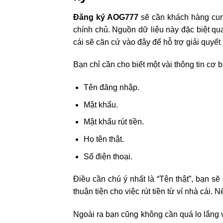
Đăng ký AOG777
sẽ cần khách hàng cun
chính chủ. Nguồn dữ liệu này đặc biệt qua
cái sẽ căn cứ vào đây để hỗ trợ giải quyế
Bạn chỉ cần cho biết một vài thông tin cơ
Tên đăng nhập.
Mật khẩu.
Mật khẩu rút tiền.
Họ tên thật.
Số điện thoại.
Điều cần chú ý nhất là “Tên thật”, bạn s
thuận tiện cho việc rút tiền từ ví nhà cái.
Ngoài ra bạn cũng không cần quá lo lắng v