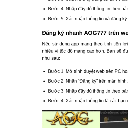
Bước 4: Nhập đầy đủ thông tin theo bả
Bước 5: Xác nhận thông tin và đăng ký
Đăng ký nhanh AOG777 trên we
Nếu sử dụng app mang theo tính tiện lợi
nhiều vì tốc độ mạng cao hơn. Bạn sẽ đ
như sau:
Bước 1: Mở trình duyệt web trên PC hoặ
Bước 2: Nhấn “Đăng ký” trên màn hình.
Bước 3: Nhập đầy đủ thông tin theo bả
Bước 4: Xác nhận thông tin là các bạn đ