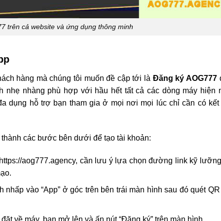
 trên cả website và ứng dụng thông minh
pp
khách hàng mà chúng tôi muốn đề cập tới là
Đăng ký AOG777
nh nhẹ nhàng phù hợp với hầu hết tất cả các dòng máy hiện 
a dụng hỗ trợ bạn tham gia ở mọi nơi mọi lúc chỉ cần có kết
n thành các bước bên dưới để tạo tài khoản:
https://aog777.agency, cần lưu ý lựa chọn đường link kỹ lưỡn
mạo.
 nhấp vào “App” ở góc trên bên trái màn hình sau đó quét QR
đặt về máy, bạn mở lên và ấn nút “Đăng ký” trên màn hình.