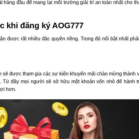
hàng đầu để mang lại môi trường giải trí an toàn nhất cho t
c khi đăng ký AOG777
hận được rất nhiều đặc quyền riêng. Trong đó nổi bật nhất phả
n sẽ được tham gia các sự kiện khuyến mãi chào mừng thành 
. Từ đây mọi người sẽ sở hữu một khoản vốn nhỏ để hành tr
lợi hơn.