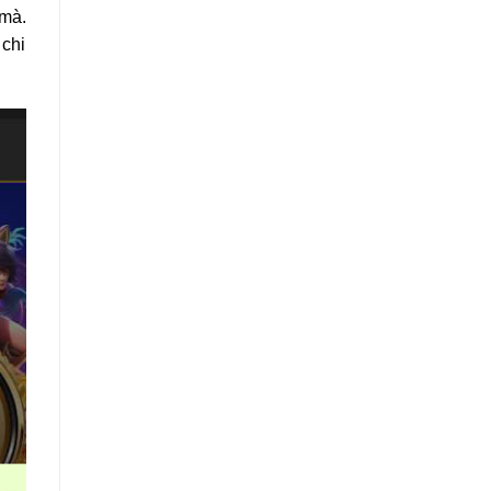
 mà.
 chi