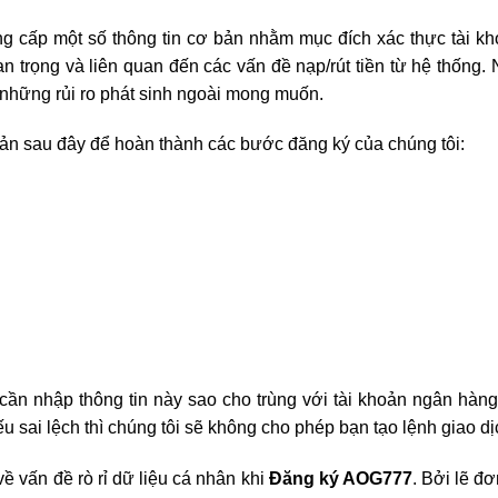
g cấp một số thông tin cơ bản nhằm mục đích xác thực tài k
n trọng và liên quan đến các vấn đề nạp/rút tiền từ hệ thống.
t những rủi ro phát sinh ngoài mong muốn.
 bản sau đây để hoàn thành các bước đăng ký của chúng tôi:
ẽ cần nhập thông tin này sao cho trùng với tài khoản ngân hàn
 Nếu sai lệch thì chúng tôi sẽ không cho phép bạn tạo lệnh giao dị
ề vấn đề rò rỉ dữ liệu cá nhân khi
Đăng ký AOG777
. Bởi lẽ đơ