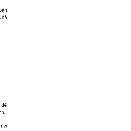
hoản
 Nhà
g để
ch.
n vị