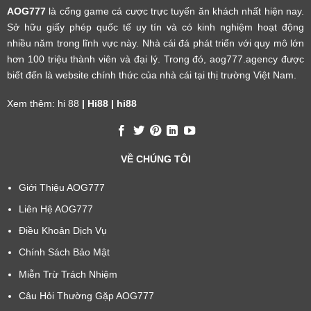
ngay từ cái nhìn đầu tiên nhờ thiết kế giao diện nổi bật, ấn
AOG777
là cổng game cá cược trực tuyến ăn khách nhất hiện nay.
tượng. Website sở hữu màu sắc hài hòa cùng bố cục
Sở hữu giấy phép quốc tế uy tín và có kinh nghiệm hoạt động
khoa học mang đến không gian cá cược online chuyên
nhiều năm trong lĩnh vực này. Nhà cái đá phát triển với quy mô lớn
nghiệp, thoải mái. Bên cạnh đó, hệ thống biểu tượng, hình
hơn 100 triệu thành viên và đại lý. Trong đó, aog777.agency được
ảnh được thiết kế rõ ràng, sắc nét cùng âm thanh sống
biết đến là website chính thức của nhà cái tại thị trường Việt Nam.
động sẽ đem đến trải nghiệm chất lượng cho tất cả mọi
Xem thêm:
hi 88
|
Hi88
|
hi88
người.
VỀ CHÚNG TÔI
Giới Thiệu AOG777
Liên Hệ AOG777
Điều Khoản Dịch Vụ
Chính Sách Bảo Mật
Miễn Trừ Trách Nhiệm
Hệ thống bảo mật được AOG777 chú trọng đầu tư
Câu Hỏi Thường Gặp AOG777