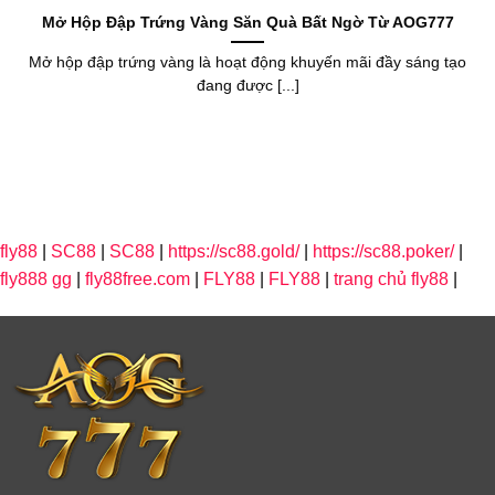
hàng ở hầu hết các quốc gia châu Á. Dù vậy, thương hiệu
Mở Hộp Đập Trứng Vàng Săn Quà Bất Ngờ Từ AOG777
vẫn luôn nỗ lực không ngừng nghỉ, liên tục tìm kiếm điểm
Mở hộp đập trứng vàng là hoạt động khuyến mãi đầy sáng tạo
mới, ngày càng cải tiến, hoàn thiện về mọi mặt. Trong
đang được [...]
tương lai, đơn vị hướng đến mục tiêu trở thành một trong
những thương hiệu giải trí chất lượng và đẳng cấp trên
trường quốc tế.
Đánh giá chi tiết nhà cái online AOG777
Thực tế, việc một thương hiệu mới có thể cạnh tranh trên
fly88
|
SC88
|
SC88
|
https://sc88.gold/
|
https://sc88.poker/
|
thị trường giải trí online hiện nay hoàn toàn không phải dễ
fly888 gg
|
fly88free.com
|
FLY88
|
FLY88
|
trang chủ fly88
|
dàng. Để có được vị trí như hôm nay,
AOG777
đã phải
không ngừng cố gắng, nỗ lực về mọi mặt. Khi đánh giá về
sân chơi này, hầu hết chuyên gia và thành viên đều dành
nhiều lời khen bởi những yếu tố dưới đây:
Về giao diện
Trang giải trí của
AOG777
gây ấn tượng với khách hàng