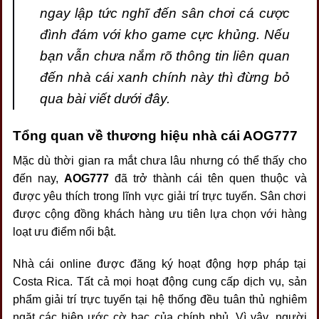
ngay lập tức nghĩ đến sân chơi cá cược
đình đám với kho game cực khủng. Nếu
bạn vẫn chưa nắm rõ thông tin liên quan
đến nhà cái xanh chính này thì đừng bỏ
qua bài viết dưới đây.
Tổng quan về thương hiệu nhà cái AOG777
Mặc dù thời gian ra mắt chưa lâu nhưng có thể thấy cho
đến nay,
AOG777
đã trở thành cái tên quen thuộc và
được yêu thích trong lĩnh vực giải trí trực tuyến. Sân chơi
được cộng đồng khách hàng ưu tiên lựa chọn với hàng
loạt ưu điểm nổi bật.
Nhà cái online được đăng ký hoạt động hợp pháp tại
Costa Rica. Tất cả mọi hoạt động cung cấp dịch vụ, sản
phẩm giải trí trực tuyến tại hệ thống đều tuân thủ nghiêm
ngặt các hiệp ước cờ bạc của chính phủ. Vì vậy, người