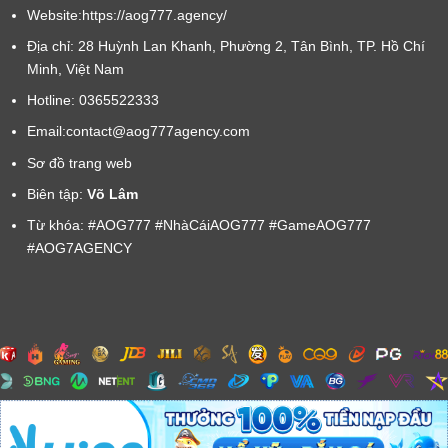
Website:
https://aog777.agency/
Địa chỉ: 28 Huỳnh Lan Khanh, Phường 2, Tân Bình, TP. Hồ Chí
Minh, Việt Nam
Hotline: 0365522333
Email:
contact@aog777agency.com
Sơ đồ trang web
Biên tập:
Võ Lâm
Từ khóa: #AOG777 #NhàCáiAOG777 #GameAOG777
#AOG7AGENCY