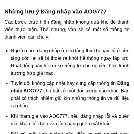
Những lưu ý Đăng nhập vào AOG777
Các bước thực hiện đăng nhập không quá khó để thành
viên thực hiện. Thế nhưng, vẫn sẽ có một số thông tin
thành viên cần chú ý:
Người chơi đăng nhập ở nền tảng thiết bị này thì ở nền
tảng còn lại sẽ bị thoát ra khỏi hệ thống ngay lập tức.
Hoạt động này tối ưu sự riêng tư cho người chơi, tránh
trường hợp giả mạo.
Tuyệt đối không cập nhật hay cung cấp thông tin
Đăng
nhập AOG777
cho bất cứ một đối tượng nào khác. Bạn
phải có trách nhiệm giữ kín những thông tin và dữ liệu
cá nhân.
Khi tham gia vào AOG777, nếu đăng nhập lỗi và quên
mật khẩu thì chọn vào tính năng quên mật khẩu.