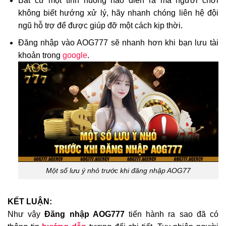
Bất cứ một tình huống nào diễn ra mà người chơi
không biết hướng xử lý, hãy nhanh chóng liên hệ đội
ngũ hỗ trợ để được giúp đỡ một cách kịp thời.
Đăng nhập vào AOG777 sẽ nhanh hơn khi bạn lưu tài
khoản trong
google
.
Một số lưu ý nhỏ trước khi đăng nhập AOG77
KẾT LUẬN:
Như vậy
Đăng nhập AOG777
tiến hành ra sao đã có