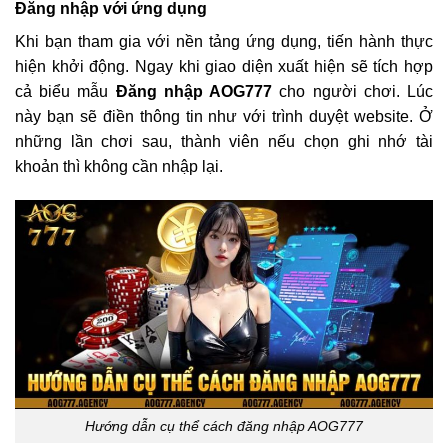
Đăng nhập với ứng dụng
Khi bạn tham gia với nền tảng ứng dụng, tiến hành thực
hiện khởi động. Ngay khi giao diện xuất hiện sẽ tích hợp
cả biểu mẫu
Đăng nhập AOG777
cho người chơi. Lúc
này bạn sẽ điền thông tin như với trình duyệt website. Ở
những lần chơi sau, thành viên nếu chọn ghi nhớ tài
khoản thì không cần nhập lại.
Hướng dẫn cụ thể cách đăng nhập AOG777