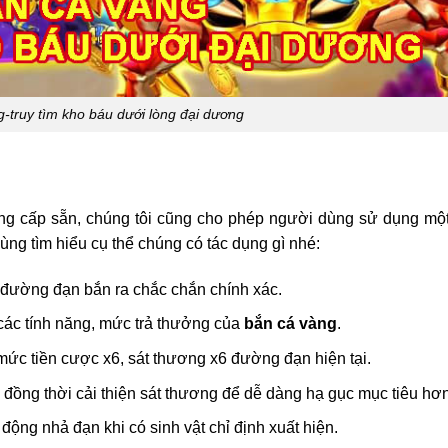
-truy tìm kho báu dưới lòng đại dương
g cấp sẵn, chúng tôi cũng cho phép người dùng sử dụng một
ùng tìm hiểu cụ thể chúng có tác dụng gì nhé:
 đường đạn bắn ra chắc chắn chính xác.
ả các tính năng, mức trả thưởng của
bắn cá vàng
.
c tiền cược x6, sát thương x6 đường đạn hiện tại.
đồng thời cải thiện sát thương để dễ dàng hạ gục mục tiêu hơn
động nhả đạn khi có sinh vật chỉ định xuất hiện.