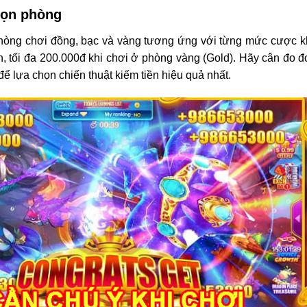
họn phòng
hòng chơi đồng, bạc và vàng tương ứng với từng mức cược k
n, tối đa 200.000đ khi chơi ở phòng vàng (Gold). Hãy cân đo 
để lựa chọn chiến thuật kiếm tiền hiệu quả nhất.