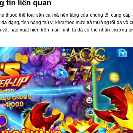
 tin liên quan
me thuộc thể loại săn cá mà nền tảng của chúng tôi cung cấp
 đa dạng, tính năng thú vị kèm theo mức trả thưởng tối đa vô 
h vật nào xuất hiện trên màn hình là đã có thể nhận thưởng từ