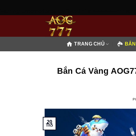
Warning
: Undefined array key "hNtALY" in
/www/wwwroot/aog7
Skip
to
content
TRANG CHỦ
BẮN
Bắn Cá Vàng AOG77
P
20
Th5