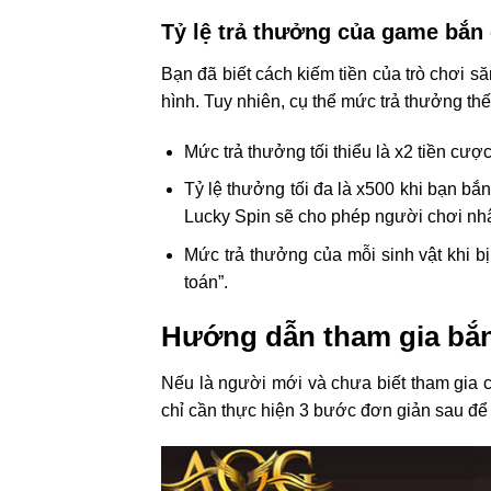
Tỷ lệ trả thưởng của game bắn
Bạn đã biết cách kiếm tiền của trò chơi să
hình. Tuy nhiên, cụ thể mức trả thưởng th
Mức trả thưởng tối thiểu là x2 tiền cược 
Tỷ lệ thưởng tối đa là x500 khi bạn bắ
Lucky Spin sẽ cho phép người chơi nh
Mức trả thưởng của mỗi sinh vật khi bị
toán”.
Hướng dẫn tham gia bắn
Nếu là người mới và chưa biết tham gia
chỉ cần thực hiện 3 bước đơn giản sau để