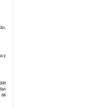
hân.
hú ý
diệt
 đạn
n để